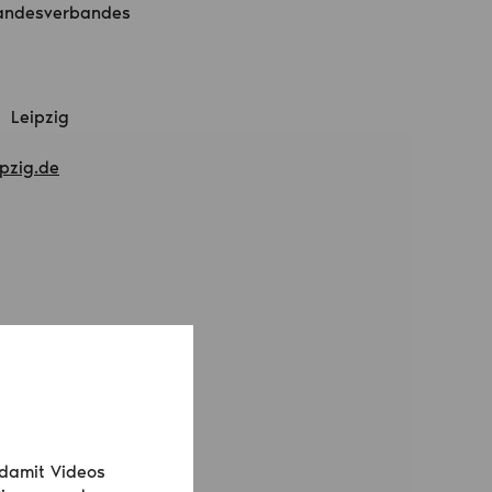
Landesverbandes
 Leipzig
pzig.de
ftsleitung
 damit Videos