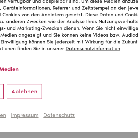
en verfügbar und abspielbar sind. Um diese Medien anzuze
, Geräteinformationen, Referrer und Zeitstempel an den jewe
d Cookies von den Anbietern gesetzt. Diese Daten und Cook
zu anderen Zwecken wie der Analyse Ihres Nutzungsverhalt
s- und Marketing-Zwecken dienen. Wenn Sie nicht einwillig
 Medien angezeigt und Sie können keine Videos bzw. Audio
 Einwilligung können Sie jederzeit mit Wirkung für die Zukunf
ationen finden Sie in unserer
Datenschutzinformation
 Medien
tz
Ablehnen
ftsführers
n GmbH
445 Radebeul
hen
Impressum
Datenschutz
achsen.de