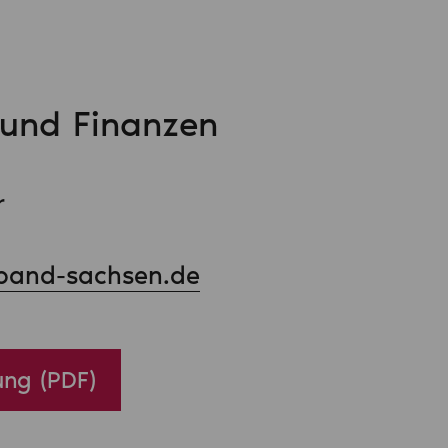
 und Finanzen
r
band-sachsen.de
ng (PDF)