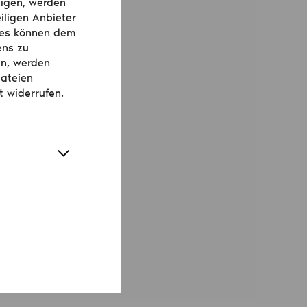
igen, werden
iligen Anbieter
ies können dem
ens zu
en, werden
dateien
t widerrufen.