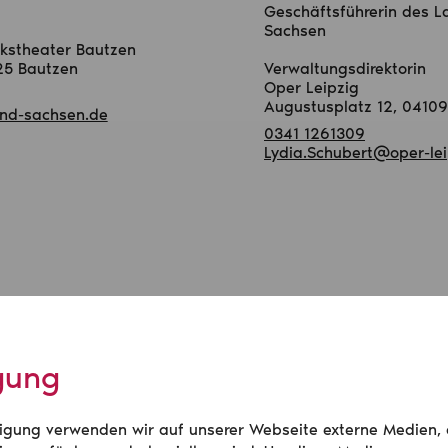
Geschäftsführerin des 
Sachsen
lkstheater Bautzen
25 Bautzen
Verwaltungsdirektorin
Oper Leipzig
Augustusplatz 12, 04109
nd-sachsen.de
0341 1261309
Lydia.Schubert@oper-lei
 des Vorstandes und Geschä
igung
illigung verwenden wir auf unserer Webseite externe Medien,