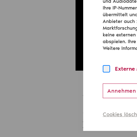
und Audiodatei
Ihre IP-Nummer
übermittelt un
Anbieter auch 
Marktforschung
keine externen
abspielen. Ihre
Weitere Inform
Externe
Lydia Schmi
Annehmen
Assistentin des Geschä
Landesbühnen Sachse
Meißner Straße 152, 01
Cookies lösc
0351 8954-365
info@landesverband-s