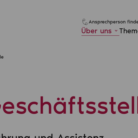
Ansprechperson find
Über uns
Theme
le
eschäftsstel
hrung und Assistenz