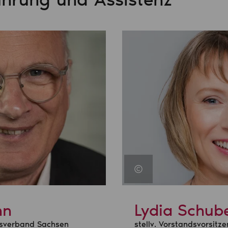
nn
Lydia Schub
esverband Sachsen
stellv. Vorstandsvorsitze