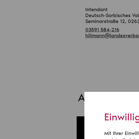
Intendant
Deutsch-Sorbisches Vo
Seminarstraße 12, 026
03591 584-216
hillmann@landesverba
Assistentin
Einwill
Mit Ihrer Einw